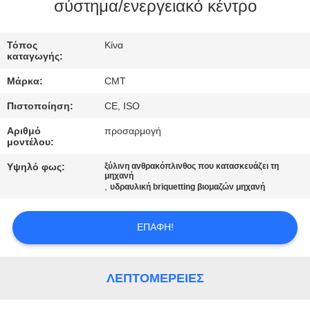
σύστημα/ενεργειακό κέντρο
ΕΛΕΓΧΟΣ
Τόπος
Κίνα
ΠΟΙΌΤΗΤΑΣ
καταγωγής:
Μάρκα:
CMT
ΕΠΙΚΟΙΝΩΝΉΣΤΕ
Πιστοποίηση:
CE, ISO
ΜΑΖΊ
Αριθμό
προσαρμογή
ΜΑΣ
μοντέλου:
Υψηλό φως:
ξύλινη ανθρακόπλινθος που κατασκευάζει τη
μηχανή
ΙΣΤΟΛΌΓΙΟ
,
υδραυλική briquetting βιομαζών μηχανή
ΖΗΤΉΣΤΕ
ΕΠΑΦΉ!
ΜΙΑ
ΠΡΟΣΦΟΡΆ
ΛΕΠΤΟΜΈΡΕΙΕΣ