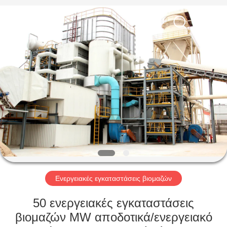
SUZHOU
CMT
ENGINEERING
CO.,
LTD..
All
Rights
Reserved.
ΣΠΊΤΙ
ΠΡΟΪΌΝΤΑ
ΣΧΕΤΙΚΆ
ΜΕ
ΕΜΆΣ
ΞΕΝΆΓΗΣΗ
Ενεργειακές εγκαταστάσεις βιομαζών
ΣΤΟ
50 ενεργειακές εγκαταστάσεις
ΕΡΓΟΣΤΆΣΙΟ
βιομαζών MW αποδοτικά/ενεργειακό