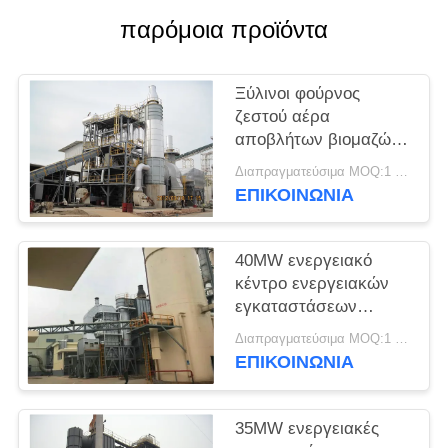
SITEMAP
παρόμοια προϊόντα
PRIVACY
Ξύλινοι φούρνος
POLICY
ζεστού αέρα
αποβλήτων βιομαζών
25 MW/λέβητας
Διαπραγματεύσιμα MOQ:1 ομάδα
θερμότητας των
ΕΠΙΚΟΙΝΩΝΊΑ
αποβλήτων
40MW ενεργειακό
κέντρο ενεργειακών
εγκαταστάσεων
βιομαζών για την
Διαπραγματεύσιμα MOQ:1 ομάδα
ξύλινη γραμμή
ΕΠΙΚΟΙΝΩΝΊΑ
παραγωγής επιτροπής
35MW ενεργειακές