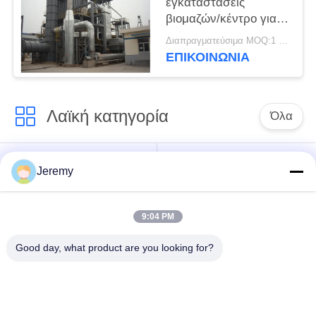
εγκαταστάσεις
βιομαζών/κέντρο για
την ξύλινη γραμμή
Διαπραγματεύσιμα MOQ:1 ομάδα
παραγωγής επιτροπής
ΕΠΙΚΟΙΝΩΝΊΑ
Λαϊκή κατηγορία
Όλα
Γραμμή παραγωγής
Γραμμή παραγωγής
Jeremy
OSB
πινάκων μορίων
9:04 PM
Προγράμματα
mdf γραμμή
εφαρμοσμένης
παραγωγής
Good day, what product are you looking for?
μηχανικής εγγράφου
Ενεργειακές
Προγράμματα
εγκαταστάσεις