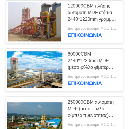
120000CBM πλήρης
αυτόματη MDF ετήσια
16
2440*1220mm γραμμή
Βιομηχανικοί
παραγωγής
Διαπραγματεύσιμα MOQ:1 ομάδα
ΕΠΙΚΟΙΝΩΝΊΑ
κλίβανος και
στεγνωτήρας
80000CBM
2440*1220mm MDF
(μέσο φύλλο φίμπερ
πυκνότητας) γραμμή
36
Διαπραγματεύσιμα MOQ:1 ομάδα
παραγωγής
ΕΠΙΚΟΙΝΩΝΊΑ
Βιομηχανικά
μηχανήματα
250000CBM αυτόματη
MDF (μέσο φύλλο
ξυλουργικής
φίμπερ πυκνότητας)
γραμμή παραγωγής
Διαπραγματεύσιμα MOQ:1 ομάδα
μηχανών