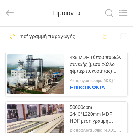
SUZHOU
CMT
ENGINEERING
CO.,
Προϊόντα
LTD..
All
Rights
Reserved.
ΣΠΊΤΙ
33
mdf γραμμή παραγωγής
Γραμμή παραγωγής
ΠΡΟΪΌΝΤΑ
OSB
4x8 MDF Τύπου ποδιών
συνεχής (μέσο φύλλο
ΣΧΕΤΙΚΆ
φίμπερ πυκνότητας)
ΜΕ
γραμμή παραγωγής
Διαπραγματεύσιμα MOQ:1 ομάδα
ΕΜΆΣ
ΕΠΙΚΟΙΝΩΝΊΑ
22
Γραμμή παραγωγής
ΞΕΝΆΓΗΣΗ
50000cbm
2440*1220mm MDF
ΣΤΟ
πινάκων μορίων
HDF μέση γραμμή
ΕΡΓΟΣΤΆΣΙΟ
παραγωγής φύλλων
Διαπραγματεύσιμα MOQ:1 ομάδα