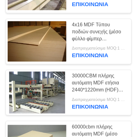
φίμπερ πυκνότητας
ΕΠΙΚΟΙΝΩΝΊΑ
ΕΛΕΓΧΟΣ
ΠΟΙΌΤΗΤΑΣ
4x16 MDF Τύπου
36
ποδιών συνεχής (μέσο
mdf γραμμή
φύλλο φίμπερ
ΕΠΙΚΟΙΝΩΝΉΣΤΕ
πυκνότητας) HDF
παραγωγής
Διαπραγματεύσιμα MOQ:1 ομάδα
ΜΑΖΊ
γραμμή παραγωγής
ΕΠΙΚΟΙΝΩΝΊΑ
ΜΑΣ
30000CBM πλήρης
BLOG
αυτόματη MDF ετήσια
2440*1220mm (HDF)
21
γραμμή παραγωγής
ΖΗΤΉΣΤΕ
Διαπραγματεύσιμα MOQ:1 ομάδα
Προγράμματα
ΕΠΙΚΟΙΝΩΝΊΑ
ΜΙΑ
εφαρμοσμένης
ΠΡΟΣΦΟΡΆ
60000cbm πλήρης
μηχανικής εγγράφου
αυτόματη MDF (μέσο