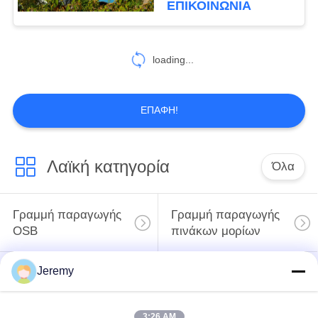
ΕΠΙΚΟΙΝΩΝΊΑ
27
Προγράμματα
loading...
μεταλλείας και
μεταλλουργίας
ΕΠΑΦΉ!
Λαϊκή κατηγορία
Όλα
8
Προγράμματα
Γραμμή παραγωγής
Γραμμή παραγωγής
χημικής βιομηχανίας
OSB
πινάκων μορίων
Jeremy
Προγράμματα
mdf γραμμή
εφαρμοσμένης
παραγωγής
μηχανικής εγγράφου
3:26 AM