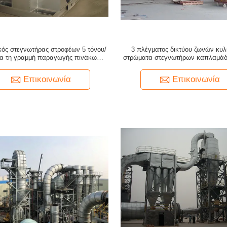
κός στεγνωτήρας στροφέων 5 τόνου/
3 πλέγματος δικτύου ζωνών κυ
ια τη γραμμή παραγωγής πινάκων
στρώματα στεγνωτήρων καπλαμάδ
μορίων
γραμμή παραγωγής κοντραπ
Επικοινωνία
Επικοινωνία