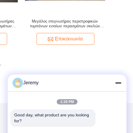
νωτήρας
Μεγάλος στεγνωτήρας περιστροφικών
σμάτων
τυμπάνων ενιαίων περασμάτων σκελών
ός
νιφάδων ξύλινων τσιπ παραγωγής
Επικοινωνία
Jeremy
1:30 PM
Good day, what product are you looking 
for?
Στείλτε μας μήνυμα