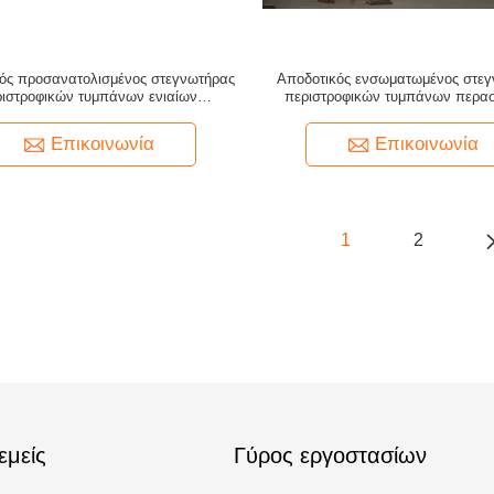
ός προσανατολισμένος στεγνωτήρας
Αποδοτικός ενσωματωμένος στεγ
ιστροφικών τυμπάνων ενιαίων
περιστροφικών τυμπάνων περα
ερασμάτων πινάκων σκελών
ξύλινων τσιπ ενιαίος/τριπλ
Επικοινωνία
Επικοινωνία
1
2
εμείς
Γύρος εργοστασίων