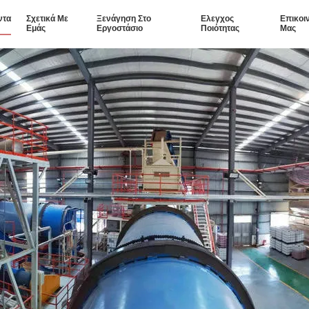
ντα
Σχετικά Με
Ξενάγηση Στο
Ελεγχος
Επικοι
Εμάς
Εργοστάσιο
Ποιότητας
Μας