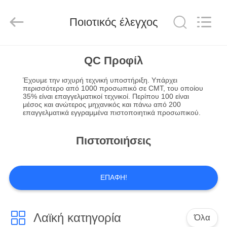
SUZHOU
CMT
ENGINEERING
CO.,
Ποιοτικός έλεγχος
LTD..
All
Rights
Reserved.
ΣΠΊΤΙ
QC Προφίλ
Έχουμε την ισχυρή τεχνική υποστήριξη. Υπάρχει
ΠΡΟΪΌΝΤΑ
περισσότερο από 1000 προσωπικό σε CMT, του οποίου
35% είναι επαγγελματικοί τεχνικοί. Περίπου 100 είναι
μέσος και ανώτερος μηχανικός και πάνω από 200
επαγγελματικά εγγραμμένα πιστοποιητικά προσωπικού.
ΣΧΕΤΙΚΆ
ΜΕ
Πιστοποιήσεις
ΕΜΆΣ
ΕΠΑΦΉ!
ΞΕΝΆΓΗΣΗ
ΣΤΟ
ΕΡΓΟΣΤΆΣΙΟ
Λαϊκή κατηγορία
Όλα