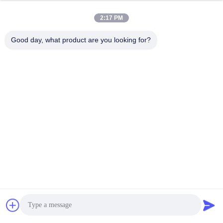
Γραμμή παραγωγής
Γραμμή παραγωγής
2:17 PM
OSB
πινάκων μορίων
Good day, what product are you looking for?
Προγράμματα
mdf γραμμή
εφαρμοσμένης
παραγωγής
μηχανικής εγγράφου
Ενεργειακές
Προγράμματα
εγκαταστάσεις
οικοδομικών υλικών
βιομαζών
Βιομηχανικοί
Βιομηχανικά
κλίβανος και
μηχανήματα
στεγνωτήρας
ξυλουργικής