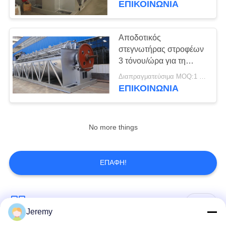
ΕΠΙΚΟΙΝΩΝΊΑ
Αποδοτικός
στεγνωτήρας στροφέων
3 τόνου/ώρα για τη
γραμμή παραγωγής
Διαπραγματεύσιμα MOQ:1 ομάδα
πινάκων μορίων
ΕΠΙΚΟΙΝΩΝΊΑ
No more things
ΕΠΑΦΉ!
Λαϊκή κατηγορία
Όλα
Jeremy