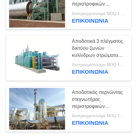
PRIVACY
περιστροφικών
POLICY
τυμπάνων ενιαίων
Διαπραγματεύσιμα MOQ:1 ομάδα
περασμάτων PB OSB
ΕΠΙΚΟΙΝΩΝΊΑ
πινάκων μορίων
Αποδοτικά 3 πλέγματος
δικτύου ζωνών
κυλίνδρων στρώματα
στεγνωτήρων
Διαπραγματεύσιμα MOQ:1 ομάδα
καπλαμάδων για την
ΕΠΙΚΟΙΝΩΝΊΑ
παραγωγή κοντραπλακέ
Αποδοτικός περνώντας
στεγνωτήρας
περιστροφικών
τυμπάνων τρία για τον
Διαπραγματεύσιμα MOQ:1 ομάδα
πίνακα μορίων
ΕΠΙΚΟΙΝΩΝΊΑ