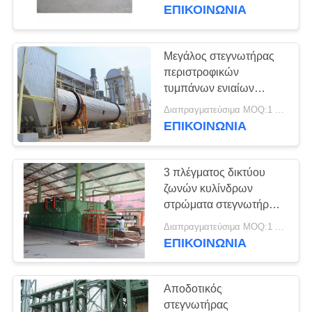
κοντραπλακέ
ΕΠΙΚΟΙΝΩΝΊΑ
ΕΛΕΓΧΟΣ
ΠΟΙΌΤΗΤΑΣ
Μεγάλος στεγνωτήρας
περιστροφικών
τυμπάνων ενιαίων
ΕΠΙΚΟΙΝΩΝΉΣΤΕ
περασμάτων σκελών
Διαπραγματεύσιμα MOQ:1 ομάδα
ΜΑΖΊ
νιφάδων ξύλινων τσιπ
ΕΠΙΚΟΙΝΩΝΊΑ
παραγωγής
ΜΑΣ
3 πλέγματος δικτύου
ΖΗΤΉΣΤΕ
ζωνών κυλίνδρων
ΜΙΑ
στρώματα στεγνωτήρων
καπλαμάδων για τη
ΠΡΟΣΦΟΡΆ
Διαπραγματεύσιμα MOQ:1 ομάδα
γραμμή παραγωγής
ΕΠΙΚΟΙΝΩΝΊΑ
κοντραπλακέ
SITEMAP
Αποδοτικός
στεγνωτήρας