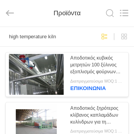
SUZHOU
CMT
ENGINEERING
CO.,
Προϊόντα
LTD..
All
Rights
Reserved.
ΣΠΊΤΙ
high temperature kiln
ΠΡΟΪΌΝΤΑ
Αποδοτικός κυβικός
μετρητών 100 ξύλινος
ΣΧΕΤΙΚΆ
εξοπλισμός φούρνων
ΜΕ
κλιβάνων ξυλείας
Διαπραγματεύσιμα MOQ:1 ομάδα
ξεραίνοντας
ΕΜΆΣ
ΕΠΙΚΟΙΝΩΝΊΑ
ΞΕΝΆΓΗΣΗ
Αποδοτικός ξηρότερος
κλίβανος καπλαμάδων
ΣΤΟ
κυλίνδρων για τη
ΕΡΓΟΣΤΆΣΙΟ
γραμμή παραγωγής
Διαπραγματεύσιμα MOQ:1 ομάδα