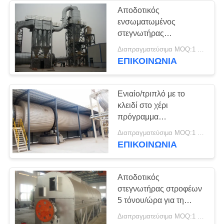
Αποδοτικός
ενσωματωμένος
στεγνωτήρας
περιστροφικών
Διαπραγματεύσιμα MOQ:1 ομάδα
τυμπάνων περασμάτων
ΕΠΙΚΟΙΝΩΝΊΑ
ξύλινων τσιπ ενιαίος/
τριπλός
Ενιαίο/τριπλό με το
κλειδί στο χέρι
πρόγραμμα
στεγνωτήρων
Διαπραγματεύσιμα MOQ:1 ομάδα
περιστροφικών
ΕΠΙΚΟΙΝΩΝΊΑ
τυμπάνων περασμάτων
για τον πίνακα μορίων
Αποδοτικός
στεγνωτήρας στροφέων
5 τόνου/ώρα για τη
γραμμή παραγωγής
Διαπραγματεύσιμα MOQ:1 ομάδα
πινάκων μορίων